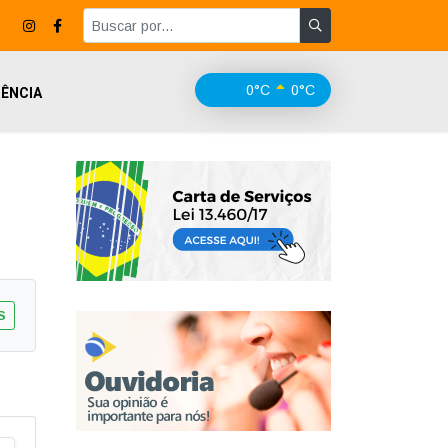
0°C
0°C
ÊNCIA
S