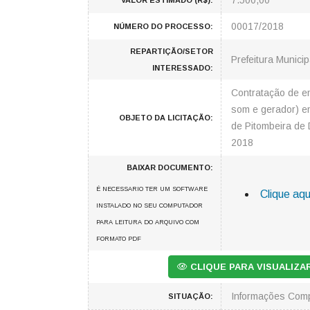
7.500,00
VALOR ESTIMADO (R$):
00017/2018
NÚMERO DO PROCESSO:
REPARTIÇÃO/SETOR
Prefeitura Municip
INTERESSADO:
Contratação de em
som e gerador) em
OBJETO DA LICITAÇÃO:
de Pitombeira de
2018
BAIXAR DOCUMENTO:
É NECESSARIO TER UM SOFTWARE
Clique aqu
INSTALADO NO SEU COMPUTADOR
PARA LEITURA DO ARQUIVO COM
FORMATO PDF
CLIQUE PARA VISUALIZ
Informações Com
SITUAÇÃO: