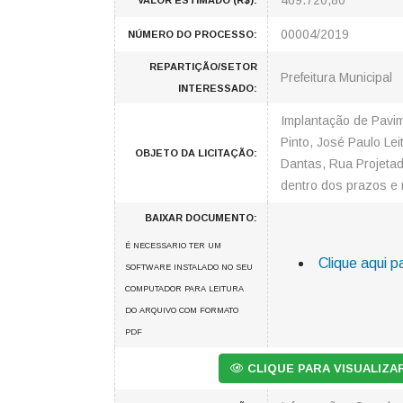
469.720,80
VALOR ESTIMADO (R$):
00004/2019
NÚMERO DO PROCESSO:
REPARTIÇÃO/SETOR
Prefeitura Municipal
INTERESSADO:
Implantação de Pavim
Pinto, José Paulo Lei
OBJETO DA LICITAÇÃO:
Dantas, Rua Projetad
dentro dos prazos e 
BAIXAR DOCUMENTO:
É NECESSARIO TER UM
Clique aqui p
SOFTWARE INSTALADO NO SEU
COMPUTADOR PARA LEITURA
DO ARQUIVO COM FORMATO
PDF
CLIQUE PARA VISUALIZ