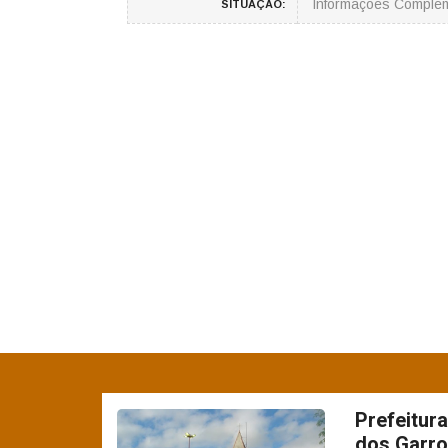
Informações Comple
SITUAÇÃO:
Prefeitur
dos Garro