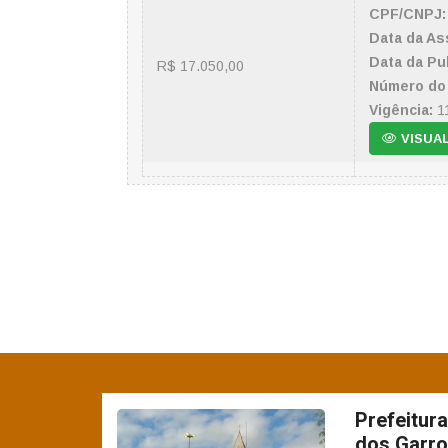
CPF/CNPJ:
Data da As
Data da Pu
R$ 17.050,00
Número do 
Vigência:
11
VISUA
Prefeitur
dos Garro