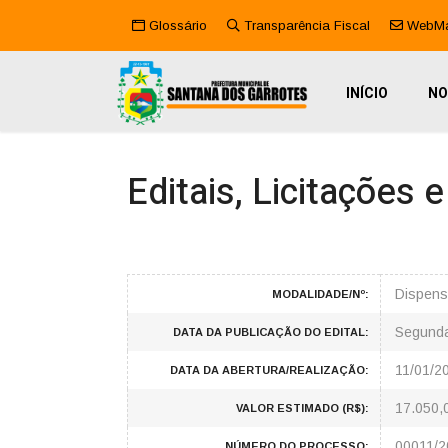
Glossário
Transparência Fiscal
WebMa
INÍCIO
NO
Editais, Licitações 
Dispensa
MODALIDADE/Nº:
Segunda
DATA DA PUBLICAÇÃO DO EDITAL:
11/01/2
DATA DA ABERTURA/REALIZAÇÃO:
17.050,
VALOR ESTIMADO (R$):
00011/2
NÚMERO DO PROCESSO: