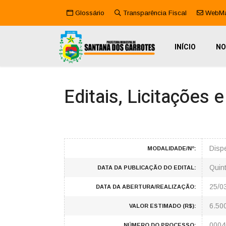
Glossário
Transparência Fiscal
WebMa
INÍCIO
NO
Editais, Licitações 
Dispe
MODALIDADE/Nº:
Quin
DATA DA PUBLICAÇÃO DO EDITAL:
25/0
DATA DA ABERTURA/REALIZAÇÃO:
6.50
VALOR ESTIMADO (R$):
0004
NÚMERO DO PROCESSO: