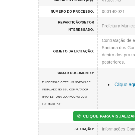
47.667,49
VALOR ESTIMADO (R$):
00014/2021
NÚMERO DO PROCESSO:
REPARTIÇÃO/SETOR
Prefeitura Munici
INTERESSADO:
Contratação de e
Santana dos Garr
OBJETO DA LICITAÇÃO:
dentro dos prazo
posteriores.
BAIXAR DOCUMENTO:
É NECESSARIO TER UM SOFTWARE
Clique aqu
INSTALADO NO SEU COMPUTADOR
PARA LEITURA DO ARQUIVO COM
FORMATO PDF
CLIQUE PARA VISUALIZ
Informações Com
SITUAÇÃO: