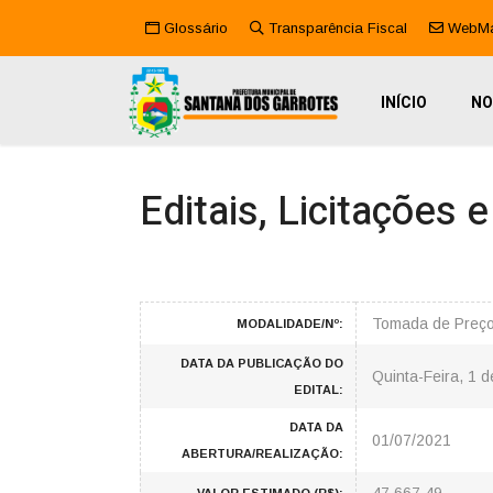
Glossário
Transparência Fiscal
WebMa
INÍCIO
NO
Editais, Licitações 
Tomada de Preç
MODALIDADE/Nº:
DATA DA PUBLICAÇÃO DO
Quinta-Feira, 1 
EDITAL:
DATA DA
01/07/2021
ABERTURA/REALIZAÇÃO: