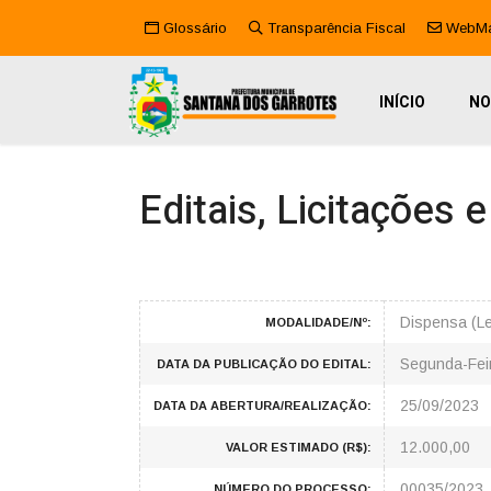
Glossário
Transparência Fiscal
WebMa
INÍCIO
NO
Editais, Licitações 
Dispensa (L
MODALIDADE/Nº:
Segunda-Fei
DATA DA PUBLICAÇÃO DO EDITAL:
25/09/2023
DATA DA ABERTURA/REALIZAÇÃO:
12.000,00
VALOR ESTIMADO (R$):
00035/2023
NÚMERO DO PROCESSO: