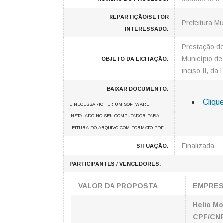
REPARTIÇÃO/SETOR
Prefeitura Mu
INTERESSADO:
Prestação de
Município de
OBJETO DA LICITAÇÃO:
inciso II, da
BAIXAR DOCUMENTO:
Clique
É NECESSARIO TER UM SOFTWARE
INSTALADO NO SEU COMPUTADOR PARA
LEITURA DO ARQUIVO COM FORMATO PDF
Finalizada
SITUAÇÃO:
PARTICIPANTES / VENCEDORES:
VALOR DA PROPOSTA
EMPRE
Helio M
CPF/CNP