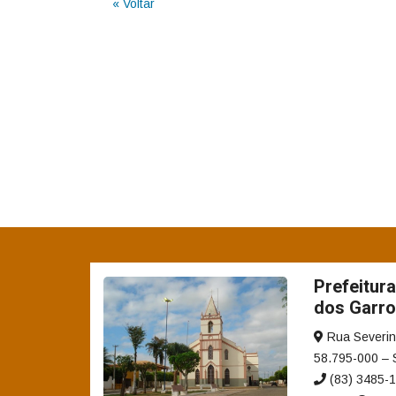
« Voltar
Prefeitur
dos Garro
Rua Severino
58.795-000 – 
(83) 3485-