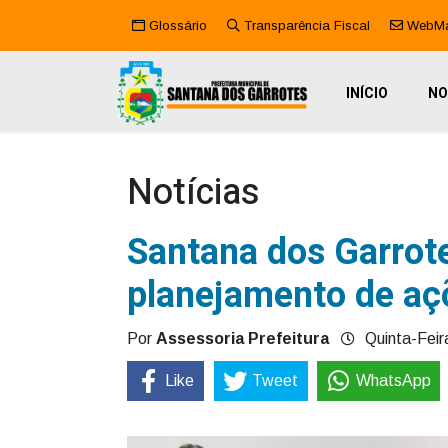
Glossário
Transparência Fiscal
WebMa
INÍCIO
NO
Notícias
Santana dos Garrot
planejamento de aç
Por
Assessoria Prefeitura
Quinta-Feir
Like
Tweet
WhatsApp