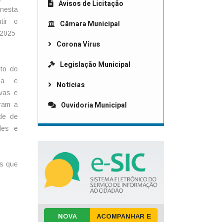
Avisos de Licitação
nesta
tir o
Câmara Municipal
(2025-
Corona Vírus
Legislação Municipal
nto do
cia e
Notícias
ivas e
Ouvidoria Municipal
aram a
ede de
ades e
es que
NOVA
ACOMPANHAR E