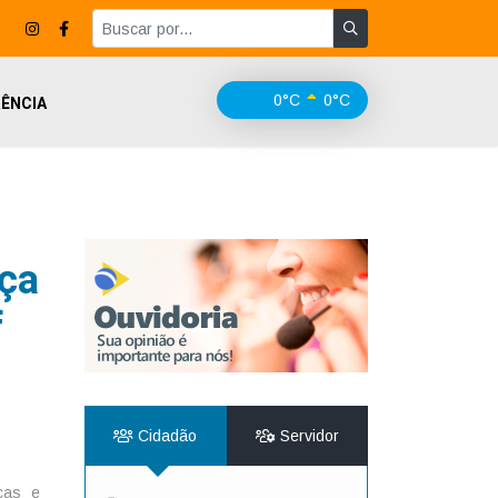
0°C
0°C
ÊNCIA
rça
f
Cidadão
Servidor
nças e